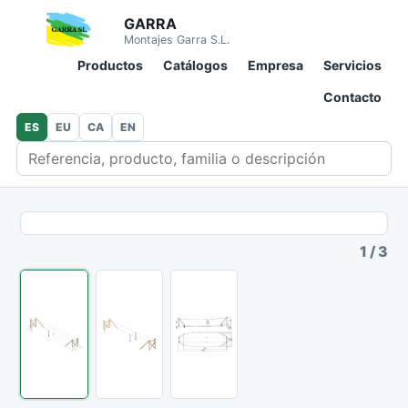
GARRA
Montajes Garra S.L.
Productos
Catálogos
Empresa
Servicios
Contacto
ES
EU
CA
EN
Buscar en catálogo
1
/
3