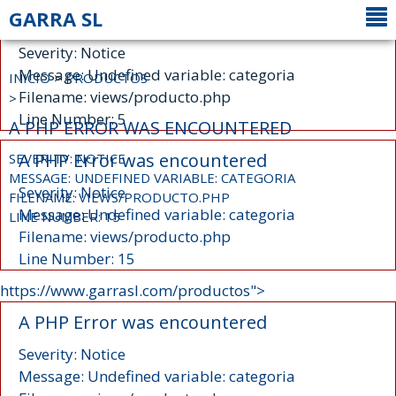
GARRA SL
A PHP Error was encountered
Severity: Notice
Message: Undefined variable: categoria
INICIO
>
PRODUCTOS
Filename: views/producto.php
>
Line Number: 5
A PHP ERROR WAS ENCOUNTERED
A PHP Error was encountered
SEVERITY: NOTICE
MESSAGE: UNDEFINED VARIABLE: CATEGORIA
Severity: Notice
FILENAME: VIEWS/PRODUCTO.PHP
Message: Undefined variable: categoria
LINE NUMBER: 15
Filename: views/producto.php
Line Number: 15
https://www.garrasl.com/productos">
A PHP Error was encountered
Severity: Notice
Message: Undefined variable: categoria