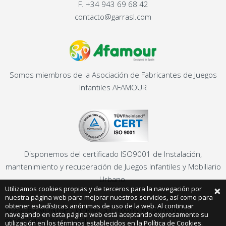
F.
+34 943 69 68 42
contacto@garrasl.com
Somos miembros de la Asociación de Fabricantes de Juegos
Infantiles AFAMOUR
Disponemos del certificado ISO9001 de Instalación,
mantenimiento y recuperación de Juegos Infantiles y Mobiliario
Urbano.
×
Utilizamos cookies propias y de terceros para la navegación por
nuestra página web para mejorar nuestros servicios, así como para
obtener estadísticas anónimas de uso de la web. Al continuar
© 2016 - MONTAJES GARRA, S.L. Todos los derechos
navegando en esta página web está aceptando expresamente su
reservados.
Aviso Legal
utilización en los términos establecidos en la Política de Cookies.