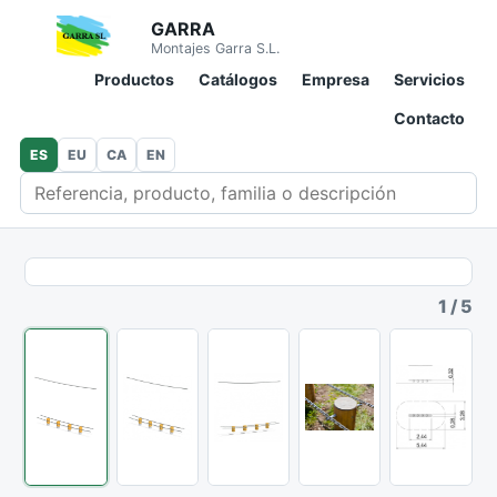
GARRA
Montajes Garra S.L.
Productos
Catálogos
Empresa
Servicios
Contacto
ES
EU
CA
EN
Buscar en catálogo
1
/
5