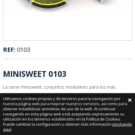
REF:
0103
MINISWEET 0103
La serie minisweet: conjuntos modulares para los más
pequeños, equipados con distintos elementos educativos y
×
Utilizamos cookies propias y de terceros para la navegación por
paneles de manipulación que, a través de juego, desarrollan
nuestra página web para mejorar nuestros servicios, así como para
obtener estadísticas anónimas de uso de la web. Al continuar
las habilidades manuales, estimulan la imaginación y fomentan
navegando en esta página web está aceptando expresamente su
utilización en los términos establecidos en la Política de Cookies.
las capacidades motoras y cognitivas.
Puede cambiar la configuración u obtener más información
pinchando
aquí
.