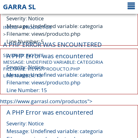
GARRA SL
A PHP Error was encountered
Severity: Notice
Message: Undefined variable: categoria
INICIO
>
PRODUCTOS
Filename: views/producto.php
>
Line Number: 5
A PHP ERROR WAS ENCOUNTERED
A PHP Error was encountered
SEVERITY: NOTICE
MESSAGE: UNDEFINED VARIABLE: CATEGORIA
Severity: Notice
FILENAME: VIEWS/PRODUCTO.PHP
Message: Undefined variable: categoria
LINE NUMBER: 15
Filename: views/producto.php
Line Number: 15
https://www.garrasl.com/productos">
A PHP Error was encountered
Severity: Notice
Message: Undefined variable: categoria