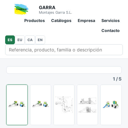
GARRA
Montajes Garra S.L.
Productos
Catálogos
Empresa
Servicios
Contacto
ES
EU
CA
EN
Buscar en catálogo
1
/
5