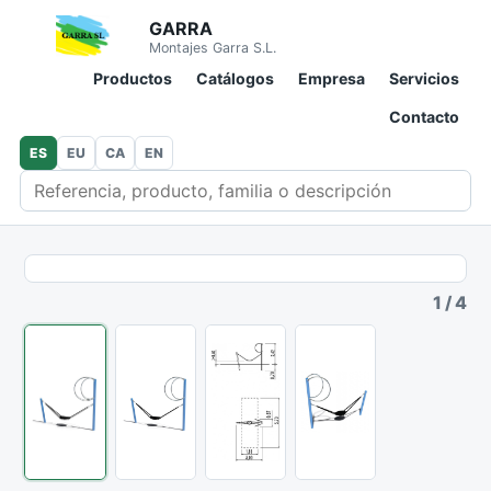
GARRA
Montajes Garra S.L.
Productos
Catálogos
Empresa
Servicios
Contacto
ES
EU
CA
EN
Buscar en catálogo
1
/
4