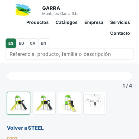
GARRA
Montajes Garra S.L.
Productos
Catálogos
Empresa
Servicios
Contacto
ES
EU
CA
EN
Buscar en catálogo
1
/
4
Volver a STEEL
0202