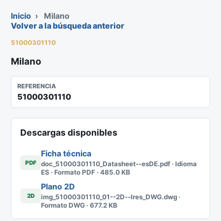
Inicio
›
Milano
Volver a la búsqueda anterior
51000301110
Milano
REFERENCIA
51000301110
Descargas disponibles
Ficha técnica
PDF
doc_51000301110_Datasheet--esDE.pdf · Idioma
ES · Formato PDF · 485.0 KB
Plano 2D
2D
img_51000301110_01--2D--lres_DWG.dwg ·
Formato DWG · 677.2 KB