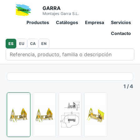
GARRA
Montajes Garra S.L.
Productos
Catálogos
Empresa
Servicios
Contacto
ES
EU
CA
EN
Buscar en catálogo
1
/
4