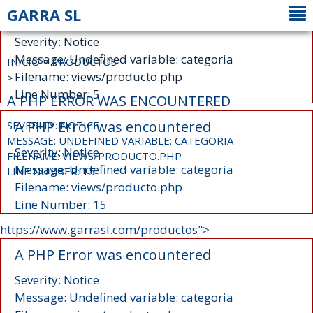
GARRA SL
A PHP Error was encountered
Severity: Notice
Message: Undefined variable: categoria
INICIO
>
PRODUCTOS
Filename: views/producto.php
>
Line Number: 5
A PHP ERROR WAS ENCOUNTERED
A PHP Error was encountered
SEVERITY: NOTICE
MESSAGE: UNDEFINED VARIABLE: CATEGORIA
Severity: Notice
FILENAME: VIEWS/PRODUCTO.PHP
Message: Undefined variable: categoria
LINE NUMBER: 15
Filename: views/producto.php
Line Number: 15
https://www.garrasl.com/productos">
A PHP Error was encountered
Severity: Notice
Message: Undefined variable: categoria