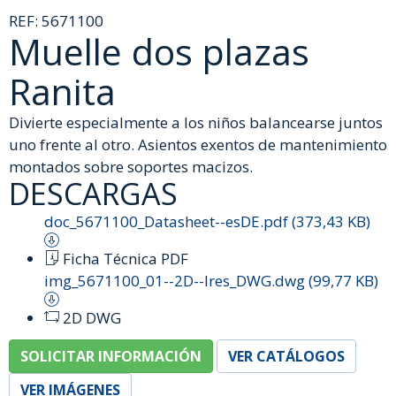
REF:
5671100
Muelle dos plazas
Ranita
Divierte especialmente a los niños balancearse juntos
uno frente al otro. Asientos exentos de mantenimiento
montados sobre soportes macizos.
DESCARGAS
doc_5671100_Datasheet--esDE.pdf (373,43 KB)
Ficha Técnica PDF
img_5671100_01--2D--lres_DWG.dwg (99,77 KB)
2D DWG
SOLICITAR INFORMACIÓN
VER CATÁLOGOS
VER IMÁGENES