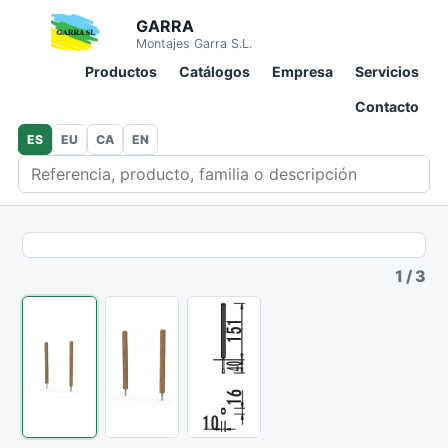
GARRA
Montajes Garra S.L.
Productos
Catálogos
Empresa
Servicios
Contacto
ES
EU
CA
EN
Buscar en catálogo
1
/
3