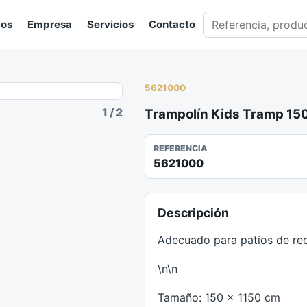
Buscar en catálogo
gos
Empresa
Servicios
Contacto
5621000
1
/
2
Trampolín Kids Tramp 15
REFERENCIA
5621000
Descripción
Adecuado para patios de rec
\n\n
Tamaño: 150 x 1150 cm