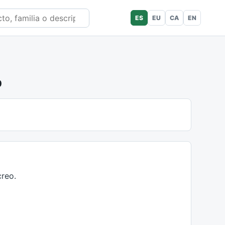
ES
EU
CA
EN
0
reo.