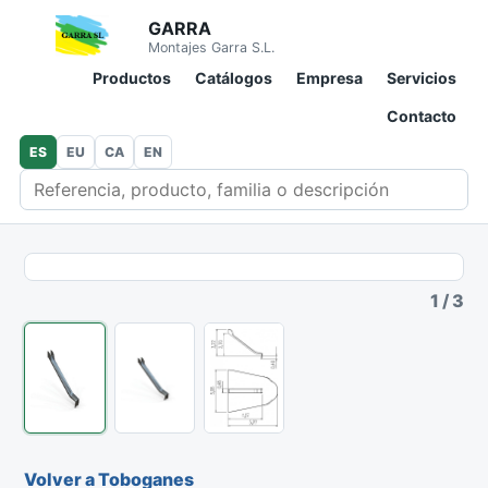
GARRA
Montajes Garra S.L.
Productos
Catálogos
Empresa
Servicios
Contacto
ES
EU
CA
EN
Buscar en catálogo
1
/
3
Volver a Toboganes