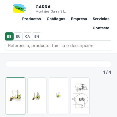
GARRA
Montajes Garra S.L.
Productos
Catálogos
Empresa
Servicios
Contacto
ES
EU
CA
EN
Buscar en catálogo
1
/
4