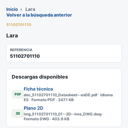
Inicio
›
Lara
Volver a la búsqueda anterior
51102701110
Lara
REFERENCIA
51102701110
Descargas disponibles
Ficha técnica
PDF
doc_51102701110_Datasheet--esDE.pdf · Idioma
ES · Formato PDF · 347.1 KB
Plano 2D
2D
img_51102701110_01--2D--lres_DWG.dwg ·
Formato DWG · 403.9 KB