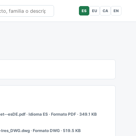
ES
EU
CA
EN
--esDE.pdf · Idioma ES · Formato PDF · 349.1 KB
lres_DWG.dwg · Formato DWG · 519.5 KB