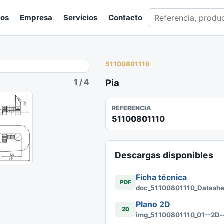
Buscar en catálogo
gos
Empresa
Servicios
Contacto
51100801110
1
/
4
Pia
REFERENCIA
51100801110
Descargas disponibles
Ficha técnica
PDF
doc_51100801110_Datasheet
Plano 2D
2D
img_51100801110_01--2D--