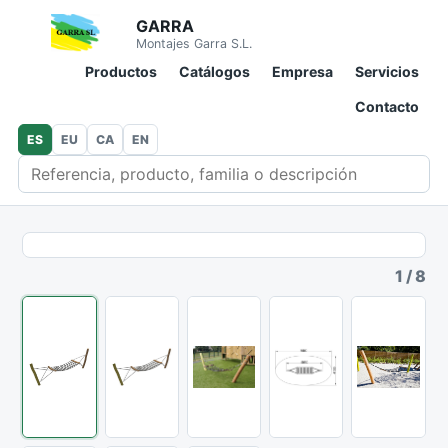
GARRA
Montajes Garra S.L.
Productos
Catálogos
Empresa
Servicios
Contacto
ES
EU
CA
EN
Buscar en catálogo
1
/
8