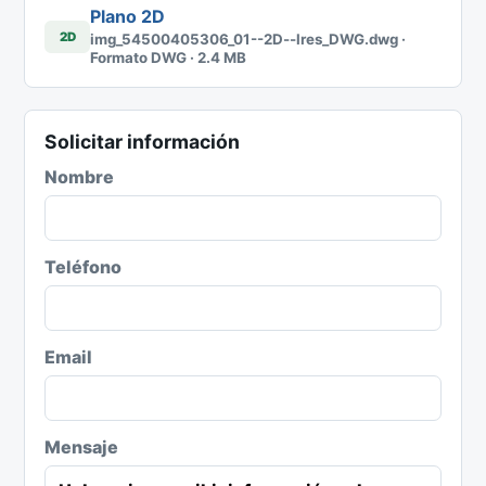
Plano 2D
2D
img_54500405306_01--2D--lres_DWG.dwg ·
Formato DWG · 2.4 MB
Solicitar información
Nombre
Teléfono
Email
Mensaje