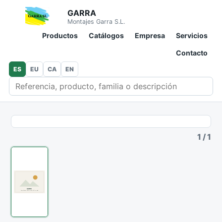
GARRA
Montajes Garra S.L.
Productos
Catálogos
Empresa
Servicios
Contacto
ES
EU
CA
EN
Buscar en catálogo
1
/
1