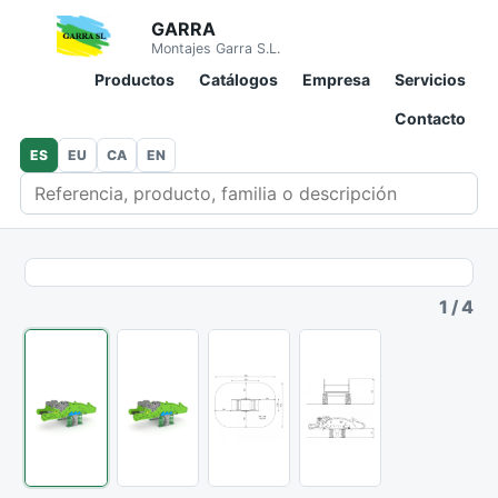
GARRA
Montajes Garra S.L.
Productos
Catálogos
Empresa
Servicios
Contacto
ES
EU
CA
EN
Buscar en catálogo
1
/
4