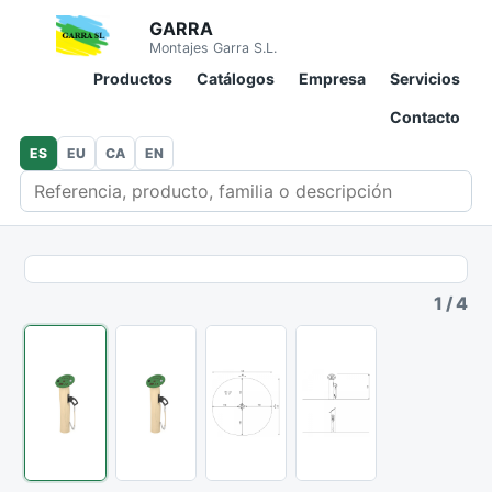
GARRA
Montajes Garra S.L.
Productos
Catálogos
Empresa
Servicios
Contacto
ES
EU
CA
EN
Buscar en catálogo
1
/
4