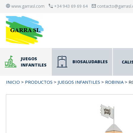
www.garrasl.com
+34 943 69 69 64
contacto@garrasl
JUEGOS
BIOSALUDABLES
CALI
INFANTILES
INICIO
>
PRODUCTOS
>
JUEGOS INFANTILES
>
ROBINIA
> R