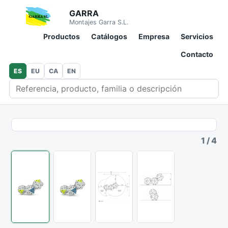
GARRA
Montajes Garra S.L.
Productos
Catálogos
Empresa
Servicios
Contacto
ES
EU
CA
EN
Buscar en catálogo
1
/
4