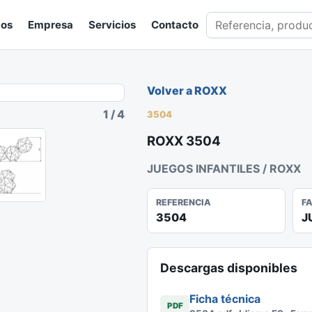
Buscar en catálogo
gos
Empresa
Servicios
Contacto
Volver a ROXX
1
/
4
3504
ROXX 3504
JUEGOS INFANTILES / ROXX
REFERENCIA
F
3504
J
Descargas disponibles
Ficha técnica
PDF