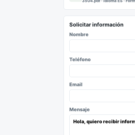
3504.pdf · Idioma ES · For
Solicitar información
Nombre
Teléfono
Email
Mensaje