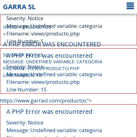
GARRA SL
A PHP Error was encountered
Severity: Notice
Message: Undefined variable: categoria
INICIO
>
PRODUCTOS
Filename: views/producto.php
>
Line Number: 5
A PHP ERROR WAS ENCOUNTERED
A PHP Error was encountered
SEVERITY: NOTICE
MESSAGE: UNDEFINED VARIABLE: CATEGORIA
Severity: Notice
FILENAME: VIEWS/PRODUCTO.PHP
Message: Undefined variable: categoria
LINE NUMBER: 15
Filename: views/producto.php
Line Number: 15
https://www.garrasl.com/productos">
A PHP Error was encountered
Severity: Notice
Message: Undefined variable: categoria