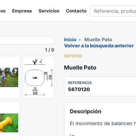
Buscar en catálogo
gos
Empresa
Servicios
Contacto
Inicio
›
Muelle Pato
Volver a la búsqueda anterior
1
/
9
5670120
Muelle Pato
REFERENCIA
5670120
Descripción
El movimiento de balanceo ha