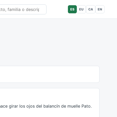
ES
EU
CA
EN
ce girar los ojos del balancín de muelle Pato.