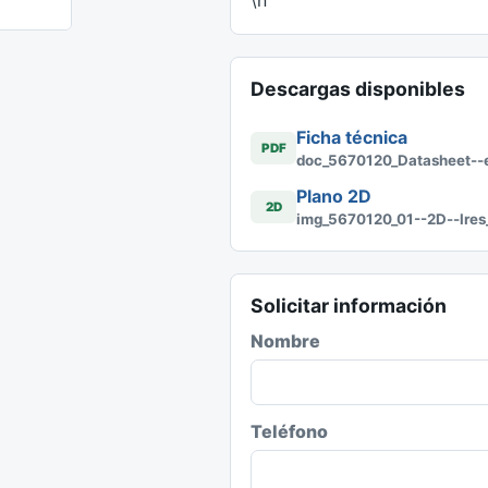
\n
Descargas disponibles
Ficha técnica
PDF
doc_5670120_Datasheet--es
Plano 2D
2D
img_5670120_01--2D--lres
Solicitar información
Nombre
Teléfono