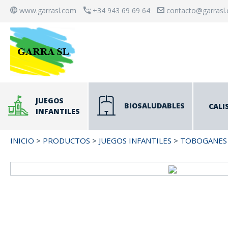
www.garrasl.com
+34 943 69 69 64
contacto@garrasl
JUEGOS
BIOSALUDABLES
CALI
INFANTILES
INICIO
>
PRODUCTOS
>
JUEGOS INFANTILES
>
TOBOGANES