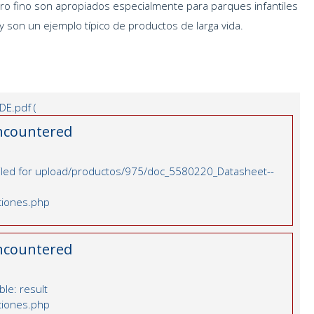
o fino son apropiados especialmente para parques infantiles
 y son un ejemplo típico de productos de larga vida.
E.pdf (
ncountered
 failed for upload/productos/975/doc_5580220_Datasheet--
nciones.php
ncountered
le: result
nciones.php