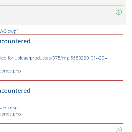
WG.dwg (
ncountered
 failed for upload/productos/975/img_5580220_01--2D--
nciones.php
ncountered
le: result
nciones.php