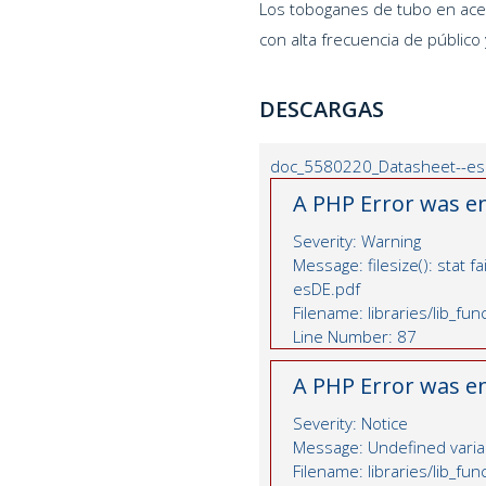
Los toboganes de tubo en acer
con alta frecuencia de público
DESCARGAS
doc_5580220_Datasheet--esD
A PHP Error was e
Severity: Warning
Message: filesize(): stat
esDE.pdf
Filename: libraries/lib_fu
Line Number: 87
A PHP Error was e
Severity: Notice
Message: Undefined variab
Filename: libraries/lib_fu