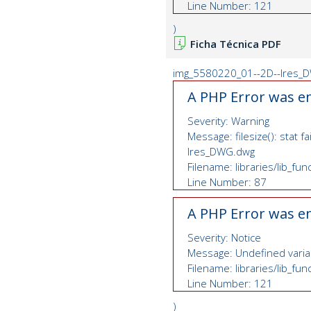
Line Number: 121
)
Ficha Técnica PDF
img_5580220_01--2D--lres_D
A PHP Error was e
Severity: Warning
Message: filesize(): stat
lres_DWG.dwg
Filename: libraries/lib_fu
Line Number: 87
A PHP Error was e
Severity: Notice
Message: Undefined variab
Filename: libraries/lib_fu
Line Number: 121
)